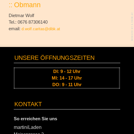
:: Obmann
Dietmar Wolf
Tel.: 0676 87306140
email:
d.wolf.caritas@dibk.at
UNSERE ÖFFNUNGSZEITEN
DI: 9 - 12 Uhr
MI: 14 - 17 Uhr
DO: 9 - 11 Uhr
KONTAKT
So erreichen Sie uns
martiniLaden